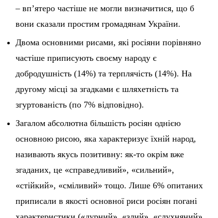
– вп’ятеро частіше не могли визначитися, що б
вони сказали простим громадянам України.
Двома основними рисами, які росіяни порівняно
частіше приписують своєму народу є
добродушність (14%) та терплячість (14%). На
другому місці за згадками є шляхетність та
згуртованість (по 7% відповідно).
Загалом абсолютна більшість росіян однією
основною рисою, яка характеризує їхній народ,
називають якусь позитивну: як-то окрім вже
згаданих, це «справедливий», «сильний»,
«стійкий», «сміливий» тощо. Лише 6% опитаних
приписали в якості основної риси росіян погані
характеристики («дурний», «злий», «слухняний»,