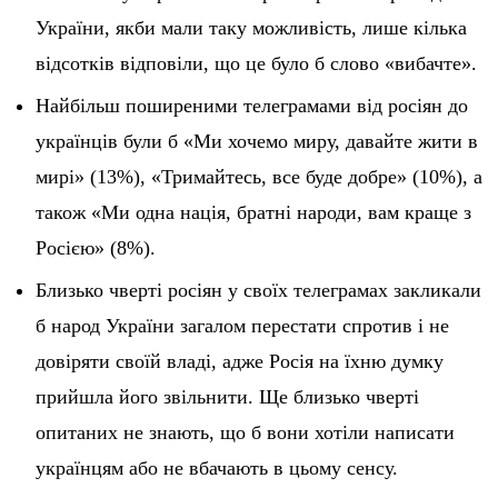
України, якби мали таку можливість, лише кілька
відсотків відповіли, що це було б слово «вибачте».
Найбільш поширеними телеграмами від росіян до
українців були б «Ми хочемо миру, давайте жити в
мирі» (13%), «Тримайтесь, все буде добре» (10%), а
також «Ми одна нація, братні народи, вам краще з
Росією» (8%).
Близько чверті росіян у своїх телеграмах закликали
б народ України загалом перестати спротив і не
довіряти своїй владі, адже Росія на їхню думку
прийшла його звільнити. Ще близько чверті
опитаних не знають, що б вони хотіли написати
українцям або не вбачають в цьому сенсу.