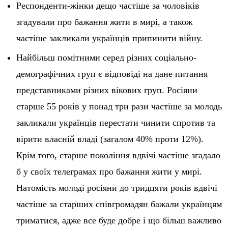
Респонденти-жінки дещо частіше за чоловіків
згадували про бажання жити в мирі, а також
частіше закликали українців припинити війну.
Найбільш помітними серед різних соціально-
демографічних груп є відповіді на дане питання
представниками різних вікових груп. Росіяни
старше 55 років у понад три рази частіше за молодь
закликали українців перестати чинити спротив та
вірити власній владі (загалом 40% проти 12%).
Крім того, старше покоління вдвічі частіше згадало
б у своїх телеграмах про бажання жити у мирі.
Натомість молоді росіяни до тридцяти років вдвічі
частіше за старших співгромадян бажали українцям
триматися, адже все буде добре і що більш важливо