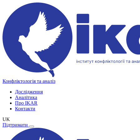
Конфліктологія та аналіз
Дослідження
Аналітика
Про IKAR
Контакти
UK
Підтримати