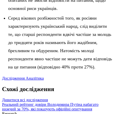
опитаних не змогли відповісти на питання, щодо
основної риси українців.
Серед вікових розбіжностей того, як росіяни
характеризують український народ, слід виділити
те, що старші респонденти вдвічі частіше за молодь
до тридцяти років називають його жадібним,
брехливим та обдуреним. Натомість молоді
респонденти явно частіше не можуть дати відповідь
на це питання (відповідно 40% проти 27%).
Дослідження
Аналітика
Схожі дослідження
Дивитися всі дослідження
Реальний рейтинг довіри Володимира Путіна набагато
нижчий за 70%, які показують офіційні опитування
Research