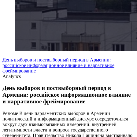
День выборов и поствыборный период в Армении:
российское информационное влияние и нарративное
фреймирование
Analytics
День выборов и поствыборный период в
Армении: российское информационное влияние
и нарративное фреймирование
Резюме В день парламентских выборов в Армении
политический и информационный дискурс сосредоточился
вокруг двух взаимосвязанных измерений: внутренней
легитимности власти и вопроса государственного
суверенитета. Правительство Никола Пашиняна выстраивало