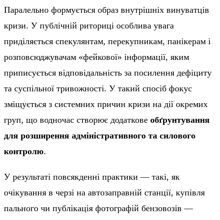
Паралельно формується образ внутрішніх винуватців
кризи. У публічній риториці особлива увага
приділяється спекулянтам, перекупникам, панікерам і
розповсюджувачам «фейкової» інформації, яким
приписується відповідальність за посилення дефіциту
та суспільної тривожності. У такий спосіб фокус
зміщується з системних причин кризи на дії окремих
груп, що водночас створює додаткове
обґрунтування
для розширення адміністративного та силового
контролю
.
У результаті повсякденні практики — такі, як
очікування в черзі на автозаправній станції, купівля
пального чи публікація фотографій бензовозів —