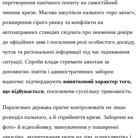
перетворення панічного попиту на самостійний
чинник кризи. Масова закупівля пального «про запас»,
розширення сірого ринку та конфлікти на
автозаправних станціях свідчать про зниження довіри
до офіційних заяв і посилення ролі особистого досвіду,
чуток та регіональної інформації під час оцінювання
ситуації. Спроби влади стримати ажіотаж за
допомогою лімітів і адміністративних заборон
водночас підтверджують
винятковий характер того,
що відбувається
, посилюючи суспільну тривожність.
Паралельно держава прагне контролювати не лише
розподіл пального, а й сприйняття кризи. Заборони на
фото- й відеозйомку, звинувачення у поширенні
«вкидів», акцентування уваги на діях «спекулянтів» і