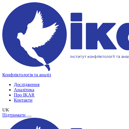
Конфліктологія та аналіз
Дослідження
Аналітика
Про IKAR
Контакти
UK
Підтримати