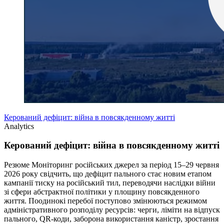
Керований дефіцит: війна в повсякденному житті
Analytics
Керований дефіцит: війна в повсякденному житті
Резюме Моніторинг російських джерел за період 15–29 червня
2026 року свідчить, що дефіцит пального стає новим етапом
кампанії тиску на російський тил, переводячи наслідки війни
зі сфери абстрактної політики у площину повсякденного
життя. Поодинокі перебої поступово змінюються режимом
адміністративного розподілу ресурсів: черги, ліміти на відпуск
пального, QR-коди, заборона використання каністр, зростання