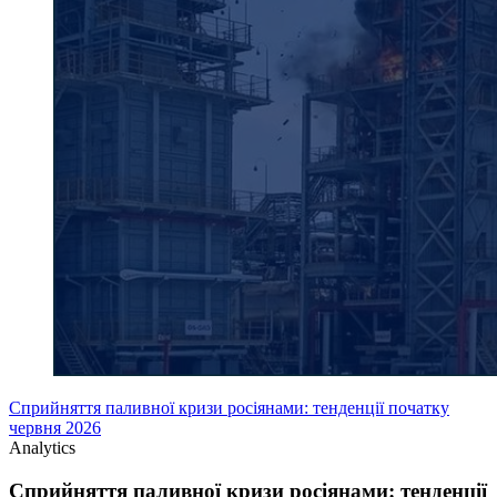
Сприйняття паливної кризи росіянами: тенденції початку
червня 2026
Analytics
Сприйняття паливної кризи росіянами: тенденції