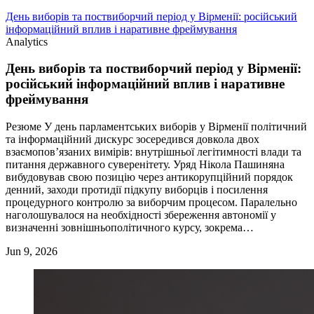
День виборів та поствиборчий період у Вірменії: російський
інформаційний вплив і наративне фреймування
Analytics
День виборів та поствиборчий період у Вірменії:
російський інформаційний вплив і наративне
фреймування
Резюме У день парламентських виборів у Вірменії політичний
та інформаційний дискурс зосередився довкола двох
взаємопов’язаних вимірів: внутрішньої легітимності влади та
питання державного суверенітету. Уряд Нікола Пашиняна
вибудовував свою позицію через антикорупційний порядок
денний, заходи протидії підкупу виборців і посилення
процедурного контролю за виборчим процесом. Паралельно
наголошувалося на необхідності збереження автономії у
визначенні зовнішньополітичного курсу, зокрема…
Jun 9, 2026