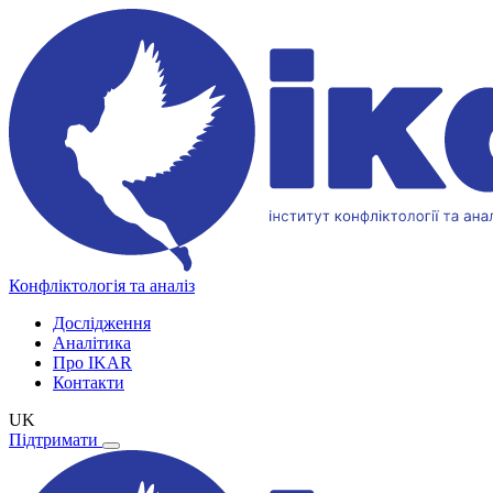
Конфліктологія та аналіз
Дослідження
Аналітика
Про IKAR
Контакти
UK
Підтримати